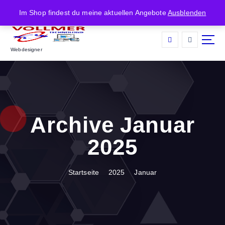
Z
Im Shop findest du meine aktuellen Angebote
Ausblenden
u
m
I
Webdesigner
n
h
a
l
t
s
Archive Januar
p
r
2025
i
n
g
Startseite
2025
Januar
e
n