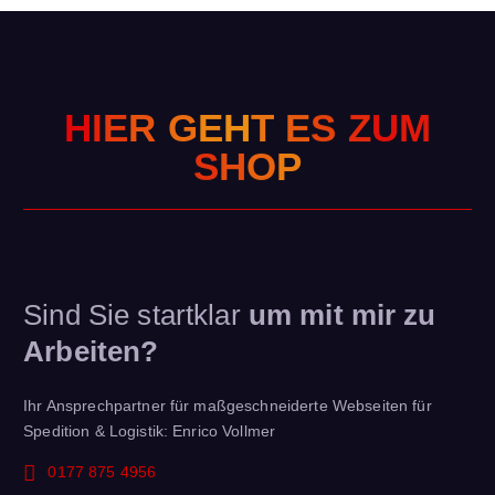
H
I
E
R
G
E
H
T
E
S
Z
U
M
P
O
S
H
Sind Sie startklar
um mit mir zu
Arbeiten?
Ihr Ansprechpartner für maßgeschneiderte Webseiten für
Spedition & Logistik: Enrico Vollmer
0177 875 4956