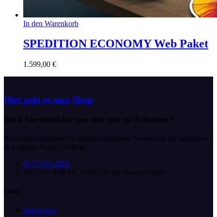
In den Warenkorb
SPEDITION ECONOMY Web Paket
1.599,00
€
Hier geht es zum Shop
Sind Sie startklar
um mit mir zu Arbeiten?
Ihr Ansprechpartner für maßgeschneiderte Webseiten für Spedition
& Logistik: Enrico Vollmer
0177 875 4956
Mo – Fr: 9:00 bis 20:00 Uhr für Sie erreichbar
Links
Impressum