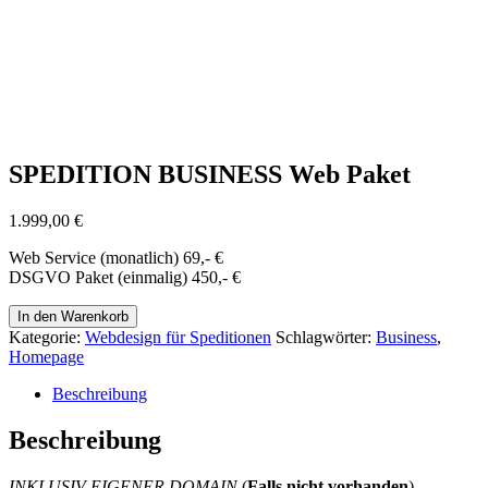
SPEDITION BUSINESS Web Paket
1.999,00
€
Web Service (monatlich) 69,- €
DSGVO Paket (einmalig) 450,- €
SPEDITION
In den Warenkorb
BUSINESS
Kategorie:
Webdesign für Speditionen
Schlagwörter:
Business
,
Web
Homepage
Paket
Menge
Beschreibung
Beschreibung
INKLUSIV EIGENER DOMAIN
(
Falls nicht vorhanden
)