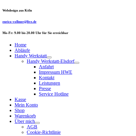
Webdesign aus Köln
enrico-vollmer@live.de
Mo-Fr: 9.00 bis 20.00 Uhr für Sie erreichbar
Home
Abläufe
Handy Werkstatt
Handy Werkstatt-Elsdorf
Anfahrt
Impressum HWE
Kontakt
Leistungen
Presse
Service Hotline
Kasse
Mein Konto
Shop
Warenkorb
Über mich
AGB
Cookie-Richtlinie